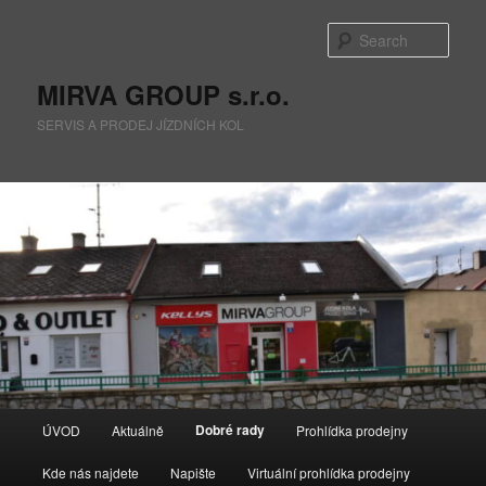
Skip
to
Sear
primary
content
MIRVA GROUP s.r.o.
SERVIS A PRODEJ JÍZDNÍCH KOL
Main
Dobré rady
ÚVOD
Aktuálně
Prohlídka prodejny
menu
Kde nás najdete
Napište
Virtuální prohlídka prodejny