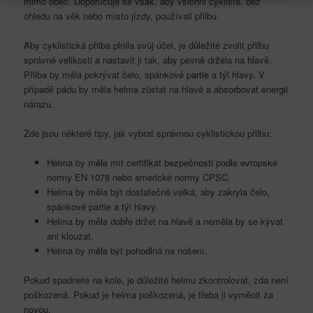
mimo obec. Doporučuje se však, aby všichni cyklisté, bez
ohledu na věk nebo místo jízdy, používali přilbu.
Aby cyklistická přilba plnila svůj účel, je důležité zvolit přilbu
správné velikosti a nastavit ji tak, aby pevně držela na hlavě.
Přilba by měla pokrývat čelo, spánkové partie a týl hlavy. V
případě pádu by měla helma zůstat na hlavě a absorbovat energii
nárazu.
Zde jsou některé tipy, jak vybrat správnou cyklistickou přilbu:
Helma by měla mít certifikát bezpečnosti podle evropské
normy EN 1078 nebo americké normy CPSC.
Helma by měla být dostatečně velká, aby zakryla čelo,
spánkové partie a týl hlavy.
Helma by měla dobře držet na hlavě a neměla by se kývat
ani klouzat.
Helma by měla být pohodlná na nošení.
Pokud spadnete na kole, je důležité helmu zkontrolovat, zda není
poškozená. Pokud je helma poškozená, je třeba ji vyměnit za
novou.